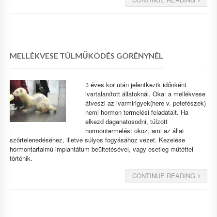
MELLÉKVESE TÚLMŰKÖDÉS GÖRÉNYNÉL
3 éves kor után jelentkezik időnként
ivartalanított állatoknál. Oka: a mellékvese
átveszi az ivarmirigyek(here v. petefészek)
nemi hormon termelési feladatait. Ha
elkezd daganatosodni, túlzott
hormontermelést okoz, ami az állat
szőrtelenedéséhez, illetve súlyos fogyásához vezet. Kezelése
hormontartalmú implantátum beültetésével, vagy esetleg műtéttel
történik.
CONTINUE READING