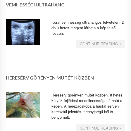
VEMHESSÉGI ULTRAHANG
Korai vemhesség ultrahangos felvételen. 2
db 3 hetes magzat látható a kép felső
részén.
CONTINUE READING
HERESÉRV GÖRÉNYEN MŰTÉT KÖZBEN
Heresérv görényen műtét közben. 8 hetes
kölyök fejlődési rendellenessége látható a
képen. A herezacskóba a hasfal sérvén
keresztül jelentős mennyiségű bél is
benyomult.
CONTINUE READING