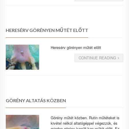
HERESÉRV GÖRÉNYEN MŰTÉT ELŐTT
Heresérv görényen műtét előtt
CONTINUE READING
GÖRÉNY ALTATÁS KÖZBEN
Görény műtét közben. Rutin műtéteket is
kivétel nélkül altatógéppel végezzük, és
minden görény kanült kap műtét előtt. Ez