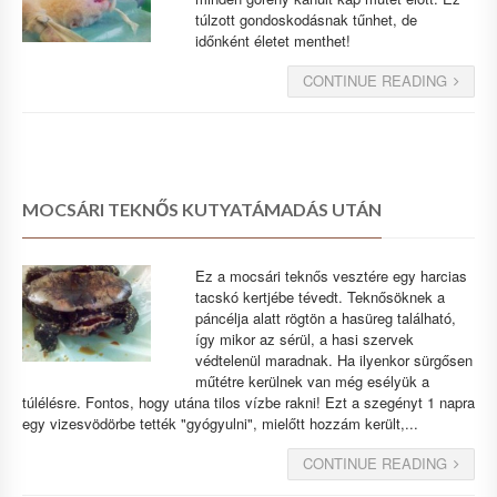
túlzott gondoskodásnak tűnhet, de
időnként életet menthet!
CONTINUE READING
MOCSÁRI TEKNŐS KUTYATÁMADÁS UTÁN
Ez a mocsári teknős vesztére egy harcias
tacskó kertjébe tévedt. Teknősöknek a
páncélja alatt rögtön a hasüreg található,
így mikor az sérül, a hasi szervek
védtelenül maradnak. Ha ilyenkor sürgősen
műtétre kerülnek van még esélyük a
túlélésre. Fontos, hogy utána tilos vízbe rakni! Ezt a szegényt 1 napra
egy vizesvödörbe tették "gyógyulni", mielőtt hozzám került,...
CONTINUE READING