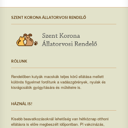
SZENT KORONA ÁLLATORVOSI RENDELŐ
RÓLUNK
Rendelőben kutyák macskák teljes körű ellátása mellett
különös figyelmet fordítunk a vadászgörények, nyulak és
kisrágcsálók gyógyítására és műtéteire is.
HÁZNÁL IS!
Kisebb beavatkozásoknál lehetőség van hétköznap otthoni
ellátásra is előre megbeszélt időpontban. Pl vakcinázás,