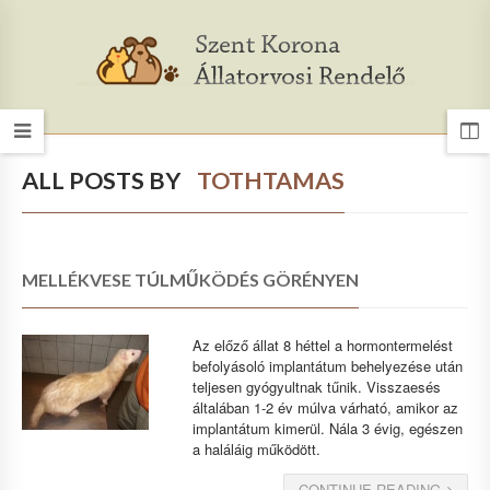
ALL POSTS BY
TOTHTAMAS
MELLÉKVESE TÚLMŰKÖDÉS GÖRÉNYEN
Az előző állat 8 héttel a hormontermelést
befolyásoló implantátum behelyezése után
teljesen gyógyultnak tűnik. Visszaesés
általában 1-2 év múlva várható, amikor az
implantátum kimerül. Nála 3 évig, egészen
a haláláig működött.
CONTINUE READING