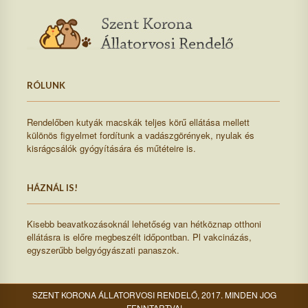
RÓLUNK
Rendelőben kutyák macskák teljes körű ellátása mellett
különös figyelmet fordítunk a vadászgörények, nyulak és
kisrágcsálók gyógyítására és műtéteire is.
HÁZNÁL IS!
Kisebb beavatkozásoknál lehetőség van hétköznap otthoni
ellátásra is előre megbeszélt időpontban. Pl vakcinázás,
egyszerűbb belgyógyászati panaszok.
SZENT KORONA ÁLLATORVOSI RENDELŐ, 2017. MINDEN JOG
FENNTARTVA!