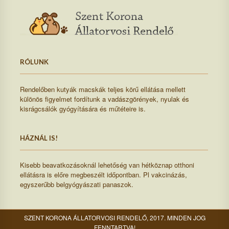
RÓLUNK
Rendelőben kutyák macskák teljes körű ellátása mellett
különös figyelmet fordítunk a vadászgörények, nyulak és
kisrágcsálók gyógyítására és műtéteire is.
HÁZNÁL IS!
Kisebb beavatkozásoknál lehetőség van hétköznap otthoni
ellátásra is előre megbeszélt időpontban. Pl vakcinázás,
egyszerűbb belgyógyászati panaszok.
SZENT KORONA ÁLLATORVOSI RENDELŐ, 2017. MINDEN JOG
FENNTARTVA!