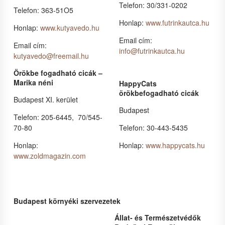
Telefon: 30/331-0202
Telefon: 363-51O5
Honlap:
www.futrinkautca.hu
Honlap:
www.kutyavedo.hu
Email cím:
Email cím:
info@futrinkautca.hu
kutyavedo@freemail.hu
Örökbe fogadható cicák –
Marika néni
HappyCats
örökbefogadható cicák
Budapest XI. kerület
Budapest
Telefon: 205-6445, 70/545-
70-80
Telefon: 30-443-5435
Honlap:
Honlap:
www.happycats.hu
www.zoldmagazin.com
Budapest környéki szervezetek
Állat- és Természetvédők