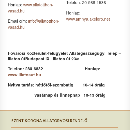
Telefon: 20-566-1536
Honlap:
www.allatotthon-
vasad.hu
Honlap:
www.amnya.axelero.net
Email cím:
info@allatotthon-
vasad.hu
Fővárosi Közterület-felügyelet Állategészségügyi Telep –
Illatos út
Budapest IX. Illatos út 23/a
Telefon: 280-6832 Honlap:
www.illatosut.hu
Nyitva tartás: hétfőtől-szombatig 10-14 óráig
vasárnap és ünnepnap 10-13 óráig
SZENT KORONA ÁLLATORVOSI RENDELŐ