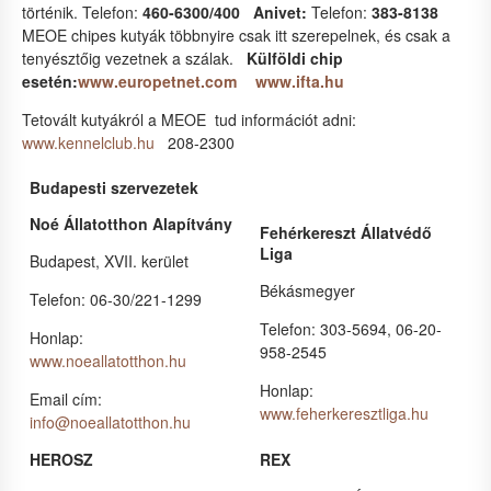
történik. Telefon:
460-6300/400
Anivet:
Telefon:
383-8138
MEOE chipes kutyák többnyire csak itt szerepelnek, és csak a
tenyésztőig vezetnek a szálak.
Külföldi chip
esetén:
www.europetnet.com
www.ifta.hu
Tetovált kutyákról a MEOE tud információt adni:
www.kennelclub.hu
208-2300
Budapesti szervezetek
Noé Állatotthon Alapítvány
Fehérkereszt Állatvédő
Liga
Budapest, XVII. kerület
Békásmegyer
Telefon: 06-30/221-1299
Telefon: 303-5694, 06-20-
Honlap:
958-2545
www.noeallatotthon.hu
Honlap:
Email cím:
www.feherkeresztliga.hu
info@noeallatotthon.hu
HEROSZ
REX