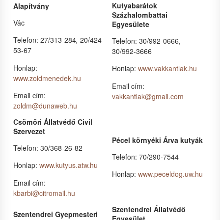
Kutyabarátok
Alapítvány
Százhalombattai
Vác
Egyesülete
Telefon: 27/313-284
,
20/424-
Telefon: 30/992-0666,
53-67
30/992-3666
Honlap:
Honlap:
www.vakkantlak.hu
www.zoldmenedek.hu
Email cím:
Email cím:
vakkantlak@gmail.com
zoldm@dunaweb.hu
Csömöri Állatvédő Civil
Szervezet
Pécel környéki Árva kutyák
Telefon: 30/368-26-82
Telefon: 70/290-7544
Honlap:
www.kutyus.atw.hu
Honlap:
www.peceldog.uw.hu
Email cím:
kbarbi@citromail.hu
Szentendrei Állatvédő
Szentendrei Gyepmesteri
Egyesület