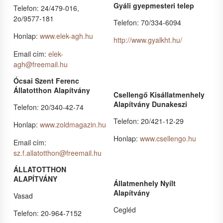
Gyáli gyepmesteri telep
Telefon: 24/479-016,
2o/9577-181
Telefon: 70/334-6094
Honlap:
www.elek-agh.hu
http://www.gyalkht.hu/
Email cím:
elek-
agh@freemail.hu
Ócsai Szent Ferenc
Állatotthon Alapítvány
Csellengő Kisállatmenhely
Alapítvány Dunakeszi
Telefon: 20/340-42-74
Telefon: 20/421-12-29
Honlap:
www.zoldmagazin.hu
Honlap:
www.csellengo.hu
Email cím:
sz.f.allatotthon@freemail.hu
ÁLLATOTTHON
ALAPÍTVÁNY
Állatmenhely Nyílt
Alapítvány
Vasad
Cegléd
Telefon: 20-964-7152