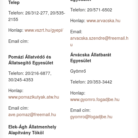
Telep
Telefon: 20/571-6502
Telefon: 26/312-277, 20/535-
2155
Honlap:
www.arvacska.hu
Honlap:
www.vszrt.hu/gyepi/
Email:
arvacska.szendre@freemail.h
Email cím:
u
Árvácska Állatbarát
Pomázi Állatvédő és
Egyesület
Állatsegítő Egyesület
Gyömrő
Telefon: 20/216-6877,
30/245-4353
Telefon: 20/353-3442
Honlap:
Honlap:
www.pomazikutyak.atw.hu
www.gyomro.fogadjbe.hu
Email cím:
Email cím:
ave.pomaz@freemail.hu
gyomro@fogadjbe.hu
Elek-Ágh Állatmenhely
Alapítvány Tököl