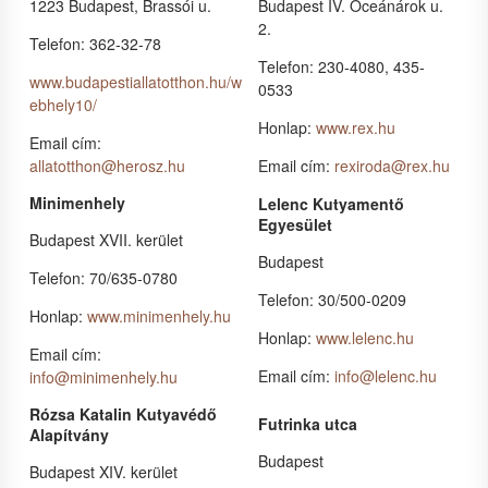
1223 Budapest, Brassói u.
Budapest IV. Óceánárok u.
2.
Telefon: 362-32-78
Telefon: 230-4080, 435-
www.budapestiallatotthon.hu/w
0533
ebhely10/
Honlap:
www.rex.hu
Email cím:
allatotthon@herosz.hu
Email cím:
rexiroda@rex.hu
Minimenhely
Lelenc Kutyamentő
Egyesület
Budapest XVII. kerület
Budapest
Telefon: 70/635-0780
Telefon: 30/500-0209
Honlap:
www.minimenhely.hu
Honlap:
www.lelenc.hu
Email cím:
Email cím:
info@lelenc.hu
info@minimenhely.hu
Rózsa Katalin Kutyavédő
Futrinka utca
Alapítvány
Budapest
Budapest XIV. kerület