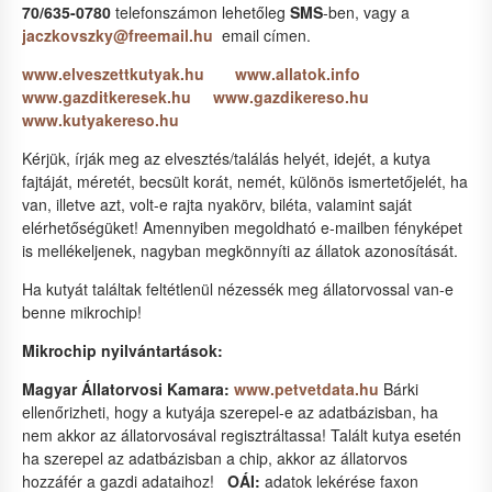
70/635-0780
telefonszámon lehetőleg
SMS
-ben, vagy a
jaczkovszky@freemail.hu
email címen.
www.elveszettkutyak.hu
www.allatok.info
www.gazditkeresek.hu
www.gazdikereso.hu
www.kutyakereso.hu
Kérjük, írják meg az elvesztés/találás helyét, idejét, a kutya
fajtáját, méretét, becsült korát, nemét, különös ismertetőjelét, ha
van, illetve azt, volt-e rajta nyakörv, biléta, valamint saját
elérhetőségüket! Amennyiben megoldható e-mailben fényképet
is mellékeljenek, nagyban megkönnyíti az állatok azonosítását.
Ha kutyát találtak feltétlenül nézessék meg állatorvossal van-e
benne mikrochip!
Mikrochip nyilvántartások:
Magyar Állatorvosi Kamara:
www.petvetdata.hu
Bárki
ellenőrizheti, hogy a kutyája szerepel-e az adatbázisban, ha
nem akkor az állatorvosával regisztráltassa! Talált kutya esetén
ha szerepel az adatbázisban a chip, akkor az állatorvos
hozzáfér a gazdi adataihoz!
OÁI:
adatok lekérése faxon