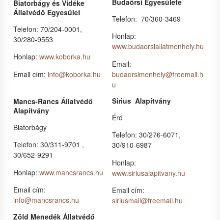
Budaörsi Egyesülete
Biatorbágy és Vidéke
Állatvédő Egyesület
Telefon: 70/360-3469
Telefon: 70/204-0001,
Honlap:
30/280-9553
www.budaorsiallatmenhely.hu
Honlap:
www.koborka.hu
Email:
Email cím:
info@koborka.hu
budaorsimenhely@freemail.h
u
Sirius Alapítvány
Mancs-Rancs Állatvédő
Alapítvány
Érd
Biatorbágy
Telefon: 30/276-6071,
Telefon: 30/311-9701 ,
30/910-6987
30/652-9291
Honlap:
Honlap:
www.mancsrancs.hu
www.siriusalapitvany.hu
Email cím:
Email cím:
info@mancsrancs.hu
siriusmail@freemail.hu
Zöld Menedék Állatvédő