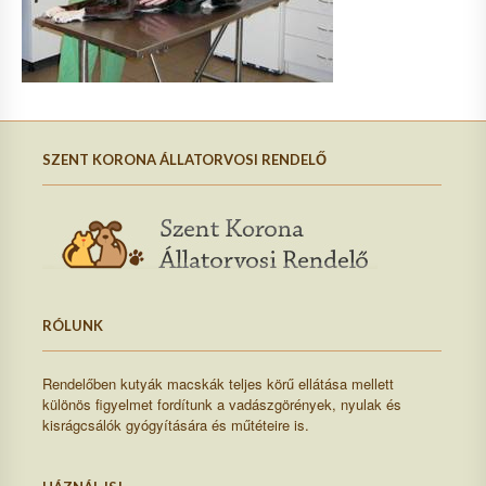
SZENT KORONA ÁLLATORVOSI RENDELŐ
RÓLUNK
Rendelőben kutyák macskák teljes körű ellátása mellett
különös figyelmet fordítunk a vadászgörények, nyulak és
kisrágcsálók gyógyítására és műtéteire is.