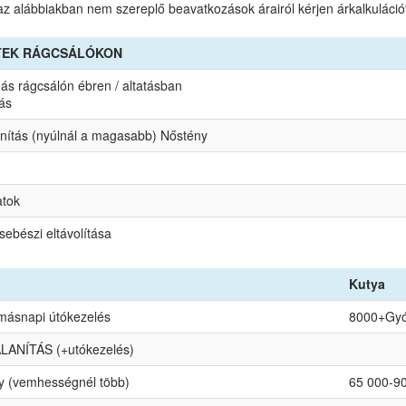
 az alábbiakban nem szereplő beavatkozások árairól kérjen árkalkuláció
TEK RÁGCSÁLÓKON
s rágcsálón ébren / altatásban
ás
anítás (nyúlnál a magasabb) Nőstény
tok
sebészi eltávolítása
Kutya
 másnapi útókezelés
8000+Gyó
LANÍTÁS (+utókezelés)
y (vemhességnél több)
65 000-9