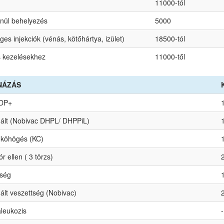
11000-tól
nül behelyezés
5000
ges injekciók (vénás, kötőhártya, izület)
18500-tól
s kezelésekhez
11000-től
NÁZÁS
 DP+
ált (Nobivac DHPL/ DHPPiL)
 köhögés (KC)
r ellen ( 3 törzs)
tség
lt veszettség (Nobivac)
leukozis
-