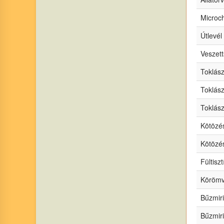
Microch
Útlevél
Veszett
Toklász
Toklász
Toklász
Kötözé
Kötözés
Fültiszt
Körömvá
Bűzmir
Bűzmiri