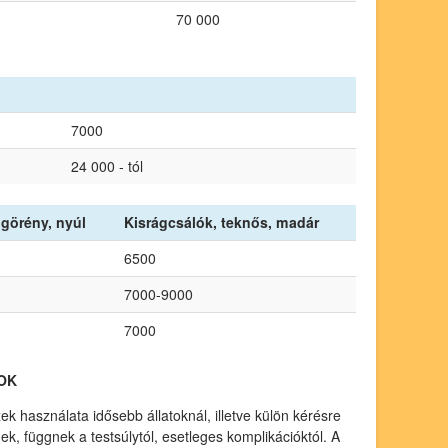
70 000
7000
24 000 - tól
görény, nyúl
Kisrágcsálók, teknős, madár
6500
7000-9000
7000
OK
 használata idősebb állatoknál, illetve külön kérésre
üek, függnek a testsúlytól, esetleges komplikációktól. A