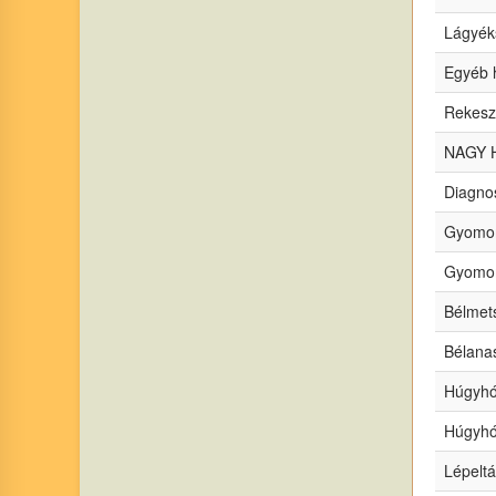
Lágyéks
Egyéb 
Rekesz
NAGY H
Diagno
Gyomor
Gyomor
Bélmets
Bélanas
Húgyhó
Húgyhó
Lépeltá