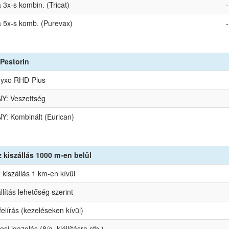
3x-s kombin. (Tricat)
-
 5x-s komb. (Purevax)
-
Pestorin
Myxo RHD-Plus
: Veszettség
: Kombinált (Eurican)
 kiszállás 1000 m-en belül
kiszállás 1 km-en kívül
állítás lehetőség szerint
elírás (kezeléseken kívül)
osi igazolás (8/a, kiállításra stb.)