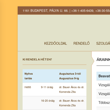
1161 BUDAPEST, PÁLYA U. 66. | +36-1-405-6439, +36-30-55
KEZDŐOLDAL
RENDELŐ
SZOLGÁ
ÁRAIN
KI RENDEL A HÉTEN?
Nyitva
Auguisztus 3-tól
Beava
tartás
Augusztus 9-ig
Vizsgál
Hétfő
9-11 óráig
dr. Bauer Ákos és dr.
Komenda Zita
Vizsgál
16-20 óráig
dr. Bauer Ákos és dr.
Többszö
Komenda Zita