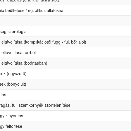
ip beültetése / egzotikus állatoknál
ség szerológia
 eltávolítása (komplikációtól függ - fül, bőr alól)
 eltávolítása, orrból
 eltávolítása (bódításban)
sek (egyszerű)
ek (bonyolult)
ítás
gás, fül, szemkörnyék szörtelenítése
igy kinyomás
gy feltöltése