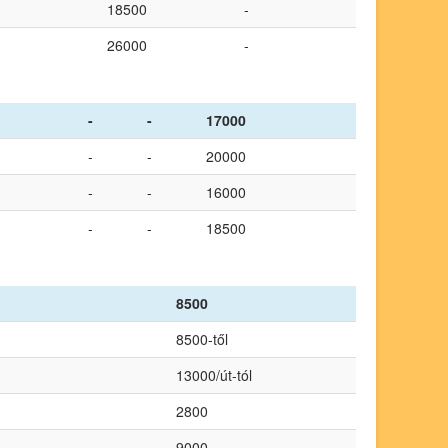
18500
-
26000
-
-
-
17000
-
-
20000
-
-
16000
-
-
18500
8500
8500-től
13000/út-tól
2800
9000