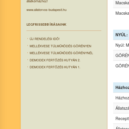
állatkórházhoz!
Macska 
www.allatorvos-budapesti.hu
Macska
LEGFRISSEBB ÍRÁSAINK
NYÚL: 
ÚJ RENDELÉSI IDŐ!
Nyúl: 
MELLÉKVESE TÚLMŰKÖDÉS GÖRÉNYEN
MELLÉKVESE TÚLMŰKÖDÉS GÖRÉNYNÉL
GÖRÉNY
DEMODEX FERTŐZÉS KUTYÁN 2.
GÖRÉNY
DEMODEX FERTŐZÉS KUTYÁN 1.
Házhoz
Házhoz 
Állatsz
Receptf
Állatorv