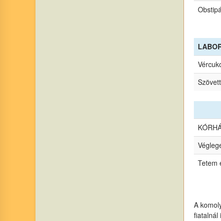
Obstipá
LABOR
Vércuk
Szövet
KÓRHÁZ
Véglege
Tetem e
A komoly
fiatalnál