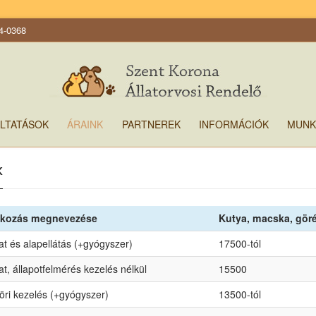
4-0368
LTATÁSOK
ÁRAINK
PARTNEREK
INFORMÁCIÓK
MUNK
K
tkozás megnevezése
Kutya, macska, göré
at és alapellátás (+gyógyszer)
17500-tól
at, állapotfelmérés kezelés nélkül
15500
ri kezelés (+gyógyszer)
13500-tól