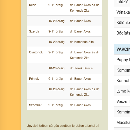
Infúzió
Kedd
9-11 óráig
dr. Bauer Ákos és dr.
Komenda Zita
Vénaka
16-20 óráig
dr. Bauer Ákos
Különle
Szerda
9-11 óráig
dr. Bauer Ákos
Bódítá
16-20 óráig
dr. Komenda Zita
VAKCI
Csütörtök
9-11 óráig
dr. Bauer Ákos és dr.
Komenda Zita
Puppy
16-20 óráig
dr. Török Bence
Kombin
Péntek
9-11 óráig
dr. Bauer Ákos
Kennel
16-20 óráig
dr. Bauer Ákos és dr.
Lyme kó
Komenda Zita
Veszet
Szombat
9-11 óráig
dr. Bauer Ákos
Kombiná
Macska
Ügyeleti időben sürgős esetben forduljon a Lehel úti