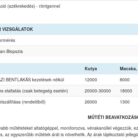
ció (székrekedés) - röntgennel
 VIZSGÁLATOK
ormérés
tan-Biopszia
Kutya
Macska, 
I BENTLAKÁS kezelések nélkül
12000
8000
s elaltatás (csak betegség esetén)
20000-30000
18000
lszállítása (rendelőből)
26000
1300
MŰTÉTI BEAVATKOZÁS
abb műtéteteket altatógéppel, monítorozva, vénakanüllel végezzük, ezek
 is, az egyszerűbb műtétek árát is növelhetik. Az árak tájékoztató jelleg