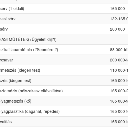
érv (1 oldali)
165 000
hasi sérv
132-165 
sérv
200 000
ASI MŰTÉTEK(+Ügyeleti díj?!)
szikai laparatómia (?Sebméret?)
88 000-tő
csavar
200 000-t
metszés (idegen test)
110 000-
zés (idegen test)
165 000-t
ztomózis (bélszakasz eltávolítása)
165 000-
lyagmetszés (kő)
165 000-t
lyagplasztika (daganat, repedés)
165 000-t
volítás
165 000-t