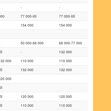
-
-
000
77 000-től
77 000-től
154 000
154 000
l
50 000-66 000
66 000-77 000
ől
-
132 000
132 000
110 000
110 000
ől
132 000
132 000
220 000
ől
ől
120 000
120 000
ől
110 000
110 000