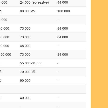
5 000
24 000 (ébresztve)
44 000
ől
80 000-től
100 000
2 000
-
10 000
73 000
84 000
10 000
73 000
84 000
10 000
48 000
-
150 000
73 000
84 000
l
55 000-84 000
-
ől
70 000-től
-
ől
90 000
-
0
40 000
-
-
-