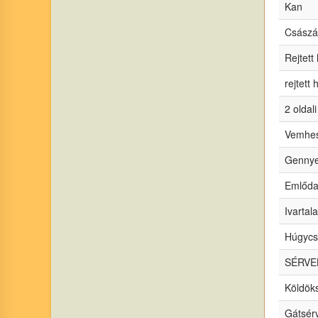
Kan
Császá
Rejtett 
rejtett
2 oldali
Vemhes 
Gennye
Emlődag
Ivartal
Húgycs
SÉRVE
Köldöks
Gátsérv