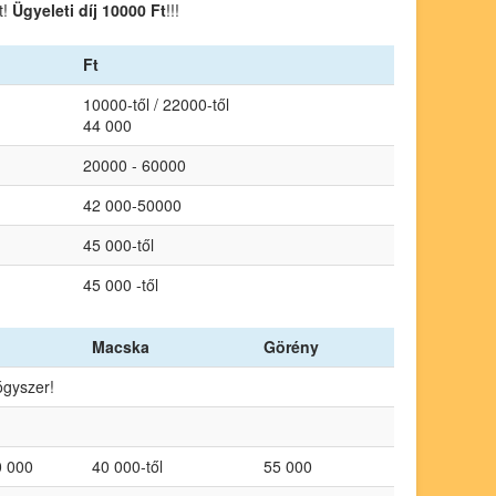
t!
Ügyeleti díj 10000 Ft
!!!
Ft
10000-től / 22000-től
44 000
20000 - 60000
42 000-50000
45 000-től
45 000 -től
Macska
Görény
gyszer!
0 000
40 000-től
55 000