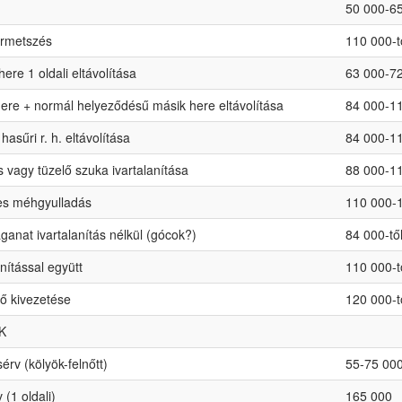
50 000-6
rmetszés
110 000-t
here 1 oldali eltávolítása
63 000-7
 here + normál helyeződésű másik here eltávolítása
84 000-1
 hasűri r. h. eltávolítása
84 000-1
vagy tüzelő szuka ivartalanítása
88 000-1
s méhgyulladás
110 000-
anat ivartalanítás nélkül (gócok?)
84 000-tő
anítással együtt
110 000-t
ő kivezetése
120 000-t
K
érv (kölyök-felnőtt)
55-75 00
 (1 oldali)
165 000